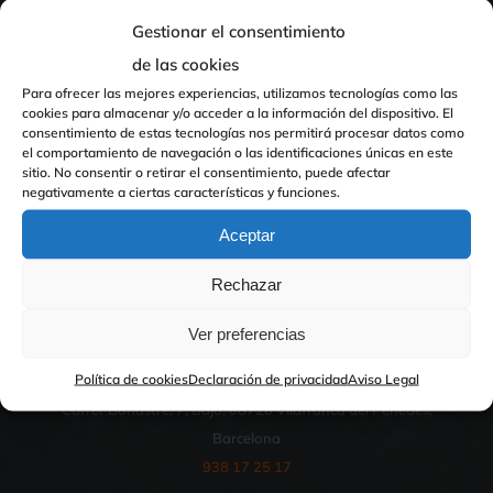
Gestionar el consentimiento
de las cookies
Para ofrecer las mejores experiencias, utilizamos tecnologías como las
cookies para almacenar y/o acceder a la información del dispositivo. El
consentimiento de estas tecnologías nos permitirá procesar datos como
el comportamiento de navegación o las identificaciones únicas en este
sitio. No consentir o retirar el consentimiento, puede afectar
negativamente a ciertas características y funciones.
En Rebil Rent disponemos de coches y furgonetas de alquiler
Aceptar
que podemos entregarle en su empresa, hotel, aeropuerto… Allí
Rechazar
donde necesite un vehículo de alquiler, se lo entregamos.
Ver preferencias
LOCALIZACIÓN
Política de cookies
Declaración de privacidad
Aviso Legal
Carrer Bonastre, 7, Bajo, 08720 Vilafranca del Penedès,
Barcelona
938 17 25 17