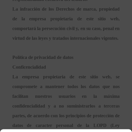
La infracción de los Derechos de marca, propiedad
de la empresa propietaria de este sitio web,
comportará la persecución civil y, en su caso, penal en
virtud de las leyes y tratados internacionales vigentes.
Política de privacidad de datos
Conficencialidad
La empresa propietaria de este sitio web, se
compromete a mantener todos los datos que nos
facilitan nuestros usuarios en la máxima
confidencialidad y a no suministrarlos a terceras
partes, de acuerdo con los principios de protección de
datos de caracter personal de la LOPD (Ley