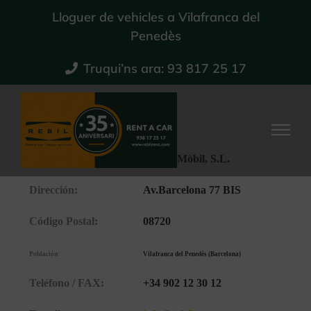
Skip
Lloguer de vehicles a Vilafranca del
to
Penedès
content
Truqui’ns ara: 93 817 25 17
Nombre:
Renda Mòbil, S.L.
Dirección:
Av.Barcelona 77 BIS
Código Postal:
08720
Población:
Vilafranca del Penedès (Barcelona)
Teléfono / FAX:
+34 902 12 30 12