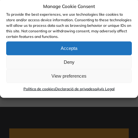
Orgánica 15/1999, del 13 de diciembre) En algunos
Manage Cookie Consent
servicios, que ofrecen la opción de rellenar un
To provide the best experiences, we use technologies like cookies to
store and/or access device information. Consenting to these technologies
formulario, solicitamos alguno de los datos anteriores
will allow us to process data such as browsing behavior or unique IDs on
this site. Not consenting or withdrawing consent, may adversely affect
con la única finalidad de poder ofrecerle una mejor
certain features and functions.
atención.
Accepta
Cualquier dato que nos facilite recibe las mismas
Deny
condiciones de confidencialidad.
View preferences
Política de cookies
Declaració de privadesa
Avís Legal