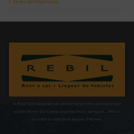
Venta de furgonetas
A Rebil Rent disposem de cotxes i furgonetes de lloguer que
podem lliurar-li a la seva empresa, hotel, aeroport… Allà on
necessiti un vehicle de lloguer, li lliurem.