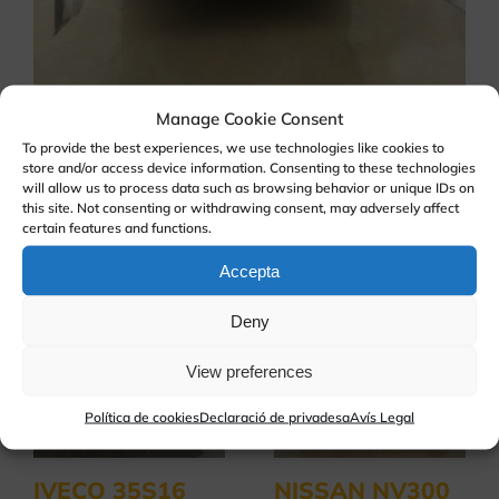
Manage Cookie Consent
To provide the best experiences, we use technologies like cookies to
febrer 12th, 2026
|
Venta de furgonetas
store and/or access device information. Consenting to these technologies
will allow us to process data such as browsing behavior or unique IDs on
this site. Not consenting or withdrawing consent, may adversely affect
certain features and functions.
Llocs relacionats
Accepta
Deny
View preferences
Política de cookies
Declaració de privadesa
Avís Legal
IVECO 35S16
NISSAN NV300