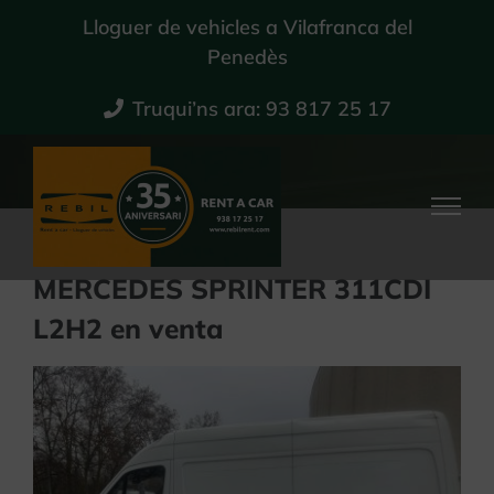
Skip
Lloguer de vehicles a Vilafranca del
to
Penedès
content
Truqui’ns ara: 93 817 25 17
MERCEDES SPRINTER 311CDI
L2H2 en venta
View
Larger
Image